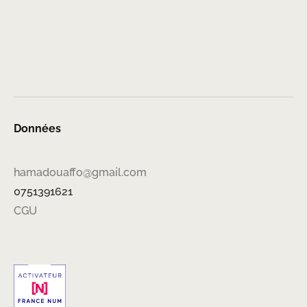
Données
hamadouaffo@gmail.com
0751391621
CGU