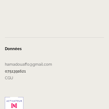
Données
hamadouaffo@gmail.com
0751391621
CGU