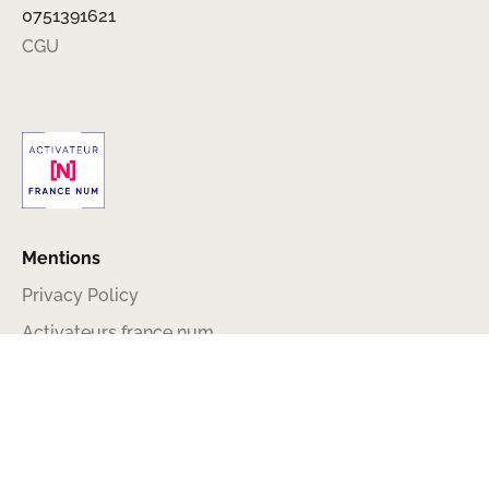
0751391621
CGU
Mentions
Privacy Policy
Activateurs france num
L’annuaire digital
Services
Site web