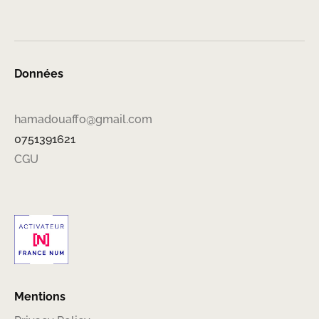
Données
hamadouaffo@gmail.com
0751391621
CGU
Mentions